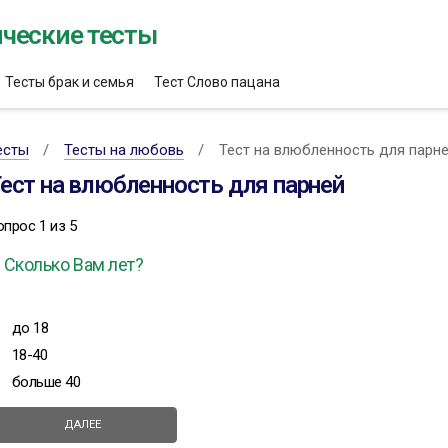
ческие тесты
Тесты брак и семья
Тест Слово пацана
есты
Тесты на любовь
Тест на влюбленность для парн
ест на влюбленность для парней
опрос 1 из 5
. Сколько Вам лет?
до 18
18-40
больше 40